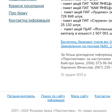
- пакет акцій ПАТ "КАМ`ЯНЕЦЬ
Корисні посилання
- пакет акцій ПАТ "КАМ`ЯНЕЦЬ
- пакет акцій ПАТ «Луценко» (
Про біржу
726 848 штук;
Контактна інформація
- пакет акцій ПАТ «Струмок» (
25 132 штук;
- пакет акцій ПрАТ «Яготинсь
капіталу в кількості 1 507 001 ш
Бюлетень біржових торгів від 1
Замовлення на продаж №82_1
За більш докладною інформацією
«Перспектива» за наступними 
Кайстра Ірина, (056) 373-95-9
Харченко Вячеслав, (067) 235-
11 грудня 2015 р.
Питання-відповідь
Пошук по сайту
Мапа сайту
Контактна
інформація
2007—2026 Фондова біржа «Перспектива». Усі права захищені.