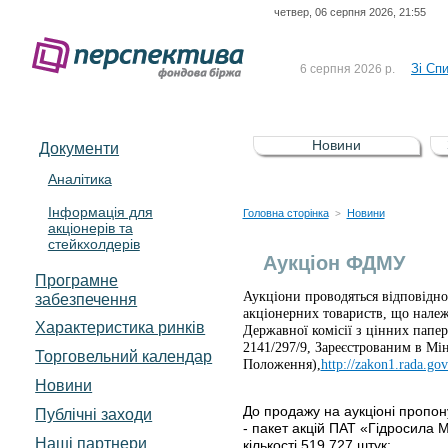
четвер, 06 серпня 2026, 21:55
До Сп
4 серпня 2026 р.
відсоткова електронна 
Зі Сп
6 серпня 2026 р.
До Сп
5 серпня 2026 р.
UA4000239099)
Зі сп
5 серпня 2026 р.
Новини
Документи
UA4000232607)
До ув
5 серпня 2026 р.
Аналітика
Інформація для
До Сп
4 серпня 2026 р.
Головна сторінка
Новини
>
акціонерів та
відсоткова електронна 
стейкхолдерів
Зі Сп
6 серпня 2026 р.
Аукціон ФДМУ
Програмне
Аукціони проводяться відповідн
забезпечення
акціонерних товариств, що нале
Характеристика pинків
Державної комісії з цінних папе
2141/297/9, Зареєстрованим в Міні
Торговельний календар
Положення),
http://zakon1.rada.go
Новини
До продажу на аукціоні пропон
Публічні заходи
- пакет акцій ПАТ «Гідросила 
Наші партнери
кількості 519 727 штук;