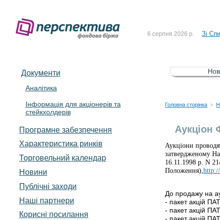
До Сп
4 серпня 2026 р.
Зі Сп
6 серпня 2026 р.
До Сп
5 серпня 2026 р.
Зі сп
5 серпня 2026 р.
Нов
Документи
До ув
5 серпня 2026 р.
Аналітика
Інформація для акціонерів та
До Сп
4 серпня 2026 р.
Головна сторінка
Н
>
стейкхолдерів
Зі Сп
6 серпня 2026 р.
Аукціон
Програмне забезпечення
Характеристика pинків
Аукціони проводя
затвердженому На
Торговельний календар
16.11.1998 р. N 21
Положення),
http:
Новини
Публічні заходи
До продажу на а
Наші партнери
- пакет акцій ПА
- пакет акцій П
Корисні посилання
- пакет акцій П