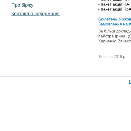
- пакет акцій ПА
Про біржу
- пакет акцій Пр
Контактна інформація
Бюлетень біржови
Замовлення на 
За більш докладн
Кайстра Ірина, (
Харченко Вячесл
15 січня 2016 р.
П