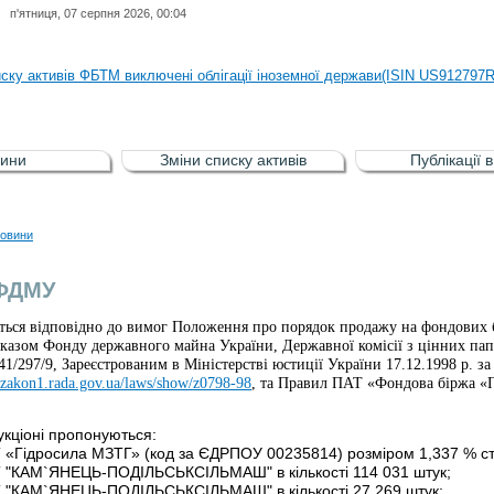
п'ятниця, 07 серпня 2026, 00:04
иску активів регульованого фондового ринку (РФР) включена Корпоративн
иску активів ФБТМ виключені облігації іноземної держави(ISIN US912797
иску активів РФР включені Облігація внутрішніх державних позик Україн
иску активів РФР виключені Облігація внутрішніх державних позик Україн
ини
Зміни списку активів
Публікації 
аги власників облігацій ISIN UA5000008459 серії В ТОВ"ФАСТФІНАНС"
иску активів регульованого фондового ринку (РФР) включена Корпоративн
овини
иску активів ФБТМ виключені облігації іноземної держави(ISIN US912797
 ФДМУ
ться відповідно до вимог Положення про порядок продажу на фондових б
казом Фонду державного майна України, Державної комісії з цінних пап
41/297/9, Зареєстрованим в Міністерстві юстиції України 17.12.1998 р. за
//zakon1.rada.gov.ua/laws/show/z0798-98
, та Правил ПАТ «Фондова біржа «
укціоні пропонуються:
Т «Гідросила МЗТГ» (код за ЄДРПОУ 00235814) розміром 1,337 % стат
АТ "КАМ`ЯНЕЦЬ-ПОДІЛЬСЬКСІЛЬМАШ" в кількості 114 031 штук;
АТ "КАМ`ЯНЕЦЬ-ПОДІЛЬСЬКСІЛЬМАШ" в кількості 27 269 штук;