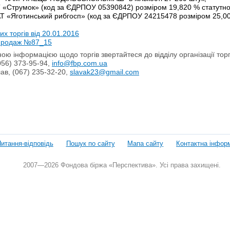
Т «Струмок» (код за ЄДРПОУ 05390842) розміром 19,820 % статутного
АТ «Яготинський рибгосп» (код за ЄДРПОУ 24215478 розміром 25,00 %
х торгів від 20.01.2016
продаж №87_15
ою інформацією щодо торгів звертайтеся до відділу організації то
056) 373-95-94,
info@fbp.com.ua
ав, (067) 235-32-20,
slavak23@gmail.com
итання-відповідь
Пошук по сайту
Мапа сайту
Контактна інфор
2007—2026 Фондова біржа «Перспектива». Усі права захищені.