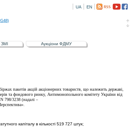
UA
EN
а облігація відсоткова електронна іменна (ISIN UA5000016726)
RG48)
и (ISIN UA4000239099)
и (ISIN UA4000232607)
в ЗМІ
Аукціони ФДМУ
а облігація відсоткова електронна іменна (ISIN UA5000016726)
RG48)
іржах пакетів акцій акціонерних товариств, що належить державі,
ерів та фондового ринку, Антимонопольного комітету України від
 N 798/3238 (надалі –
Перспектива».
утного капіталу в кількості 519 727 штук;