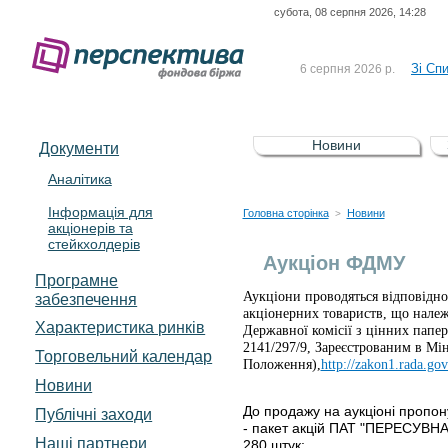
субота, 08 серпня 2026, 14:28
До Сп
4 серпня 2026 р.
відсоткова електронна 
Зі Сп
6 серпня 2026 р.
До Сп
5 серпня 2026 р.
UA4000239099)
Зі сп
5 серпня 2026 р.
Новини
Документи
UA4000232607)
До ув
5 серпня 2026 р.
Аналітика
Інформація для
До Сп
4 серпня 2026 р.
Головна сторінка
Новини
>
акціонерів та
відсоткова електронна 
стейкхолдерів
Зі Сп
6 серпня 2026 р.
Аукціон ФДМУ
Програмне
Аукціони проводяться відповідн
забезпечення
акціонерних товариств, що нале
Характеристика pинків
Державної комісії з цінних папе
2141/297/9, Зареєстрованим в Міні
Торговельний календар
Положення),
http://zakon1.rada.go
Новини
До продажу на аукціоні пропон
Публічні заходи
- пакет акцій ПАТ "ПЕРЕСУВНА
Наші партнери
280 штук;