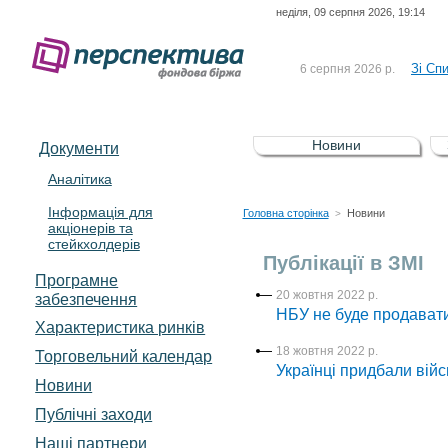
неділя, 09 серпня 2026, 19:14
До Сп
4 серпня 2026 р.
відсоткова електронна 
Зі Сп
6 серпня 2026 р.
До Сп
5 серпня 2026 р.
UA4000239099)
Зі сп
5 серпня 2026 р.
Новини
Документи
UA4000232607)
До ув
5 серпня 2026 р.
Аналітика
Інформація для
До Сп
4 серпня 2026 р.
Головна сторінка
Новини
>
акціонерів та
відсоткова електронна 
стейкхолдерів
Зі Сп
6 серпня 2026 р.
Публікації в ЗМІ
Програмне
20 жовтня 2022 р.
забезпечення
НБУ не буде продавати
Характеристика pинків
18 жовтня 2022 р.
Торговельний календар
Українці придбали війс
Новини
Публічні заходи
Наші партнери