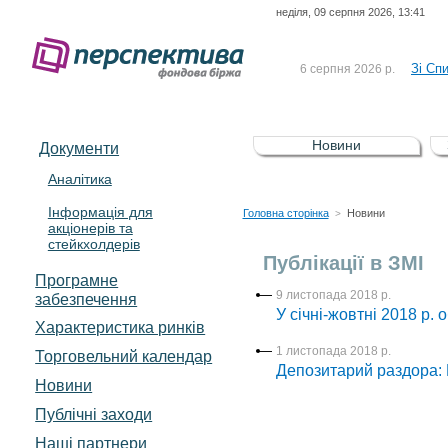
неділя, 09 серпня 2026, 13:41
До Сп
4 серпня 2026 р.
відсоткова електронна 
Зі Сп
6 серпня 2026 р.
До Сп
5 серпня 2026 р.
UA4000239099)
Зі сп
5 серпня 2026 р.
Новини
Документи
UA4000232607)
До ув
5 серпня 2026 р.
Аналітика
Інформація для
До Сп
4 серпня 2026 р.
Головна сторінка
Новини
>
акціонерів та
відсоткова електронна 
стейкхолдерів
Зі Сп
6 серпня 2026 р.
Публікації в ЗМІ
Програмне
9 листопада 2018 р.
забезпечення
У січні-жовтні 2018 р. 
Характеристика pинків
1 листопада 2018 р.
Торговельний календар
Депозитарий раздора:
Новини
Публічні заходи
Наші партнери