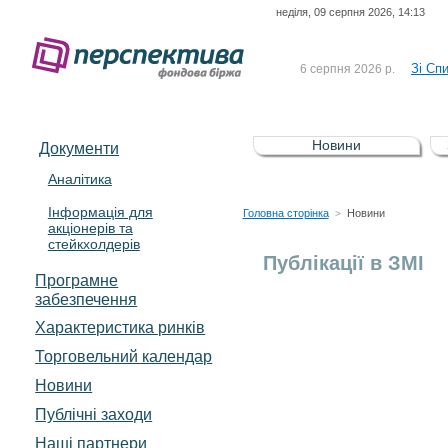
неділя, 09 серпня 2026, 14:13
До Сп
4 серпня 2026 р.
відсоткова електронна 
Зі Сп
6 серпня 2026 р.
До Сп
5 серпня 2026 р.
UA4000239099)
Зі сп
5 серпня 2026 р.
Новини
Документи
UA4000232607)
До ув
5 серпня 2026 р.
Аналітика
Інформація для
До Сп
4 серпня 2026 р.
Головна сторінка
Новини
>
акціонерів та
відсоткова електронна 
стейкхолдерів
Зі Сп
6 серпня 2026 р.
Публікації в ЗМІ
Програмне
забезпечення
Характеристика pинків
Торговельний календар
Новини
Публічні заходи
Наші партнери