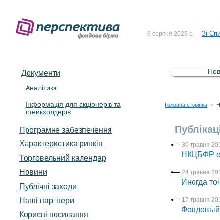
До Сп
4 серпня 2026 р.
Зі Сп
6 серпня 2026 р.
До Сп
5 серпня 2026 р.
Зі сп
5 серпня 2026 р.
Нов
Документи
До ув
5 серпня 2026 р.
Аналітика
Інформація для акціонерів та
До Сп
4 серпня 2026 р.
Головна сторінка
Н
>
стейкхолдерів
Зі Сп
6 серпня 2026 р.
Публікаці
Програмне забезпечення
Характеристика pинків
30 травня 201
НКЦБФР о
Торговельний календар
Новини
24 травня 201
Иногда точ
Публічні заходи
Наші партнери
17 травня 201
Фондовый 
Корисні посилання