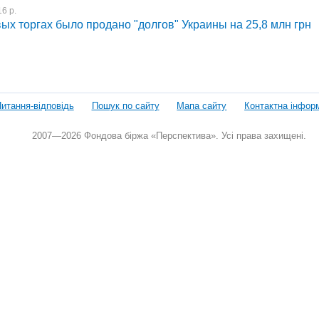
6 р.
ых торгах было продано "долгов" Украины на 25,8 млн грн
итання-відповідь
Пошук по сайту
Мапа сайту
Контактна інфор
2007—2026 Фондова біржа «Перспектива». Усі права захищені.