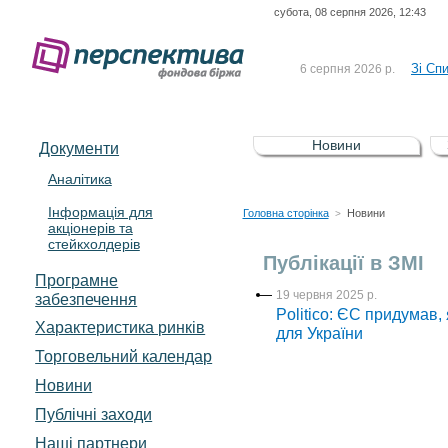
субота, 08 серпня 2026, 12:43
До Сп
4 серпня 2026 р.
відсоткова електронна 
Зі Сп
6 серпня 2026 р.
До Сп
5 серпня 2026 р.
UA4000239099)
Зі сп
5 серпня 2026 р.
Новини
Документи
UA4000232607)
До ув
5 серпня 2026 р.
Аналітика
Інформація для
До Сп
4 серпня 2026 р.
Головна сторінка
Новини
>
акціонерів та
відсоткова електронна 
стейкхолдерів
Зі Сп
6 серпня 2026 р.
Публікації в ЗМІ
Програмне
19 червня 2025 р.
забезпечення
Politico: ЄС придумав
Характеристика pинків
для України
Торговельний календар
Новини
Публічні заходи
Наші партнери