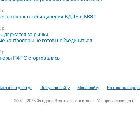
 р.
ал законность объединения ВДЦБ и МФС
 р.
ы держатся за рынки
е контролеры не готовы объединиться
 р.
онеры ПФТС сторговались
итання-відповідь
Пошук по сайту
Мапа сайту
Контактна інфор
2007—2026 Фондова біржа «Перспектива». Усі права захищені.