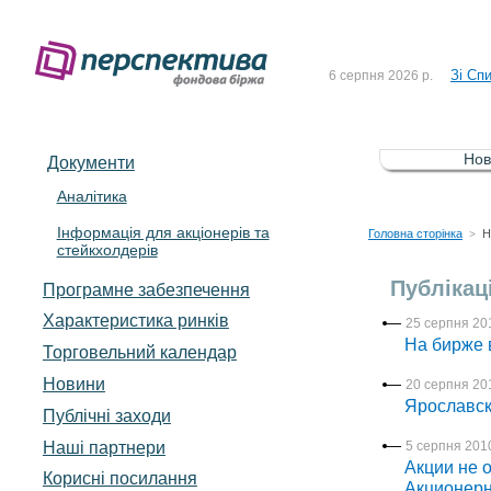
До Сп
4 серпня 2026 р.
Зі Сп
6 серпня 2026 р.
До Сп
5 серпня 2026 р.
Зі сп
5 серпня 2026 р.
Нов
Документи
До ув
5 серпня 2026 р.
Аналітика
Інформація для акціонерів та
До Сп
4 серпня 2026 р.
Головна сторінка
Н
>
стейкхолдерів
Зі Сп
6 серпня 2026 р.
Публікаці
Програмне забезпечення
Характеристика pинків
25 серпня 201
На бирже 
Торговельний календар
Новини
20 серпня 201
Ярославск
Публічні заходи
Наші партнери
5 серпня 2010
Акции не 
Корисні посилання
Акционерн