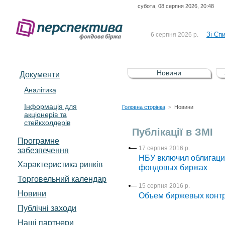
субота, 08 серпня 2026, 20:48
До Сп
4 серпня 2026 р.
відсоткова електронна 
Зі Сп
6 серпня 2026 р.
До Сп
5 серпня 2026 р.
UA4000239099)
Зі сп
5 серпня 2026 р.
Новини
Документи
UA4000232607)
До ув
5 серпня 2026 р.
Аналітика
Інформація для
До Сп
4 серпня 2026 р.
Головна сторінка
Новини
>
акціонерів та
відсоткова електронна 
стейкхолдерів
Зі Сп
6 серпня 2026 р.
Публікації в ЗМІ
Програмне
17 серпня 2016 р.
забезпечення
НБУ включил облигаци
Характеристика pинків
фондовых биржах
Торговельний календар
15 серпня 2016 р.
Новини
Объем биржевых конт
Публічні заходи
Наші партнери