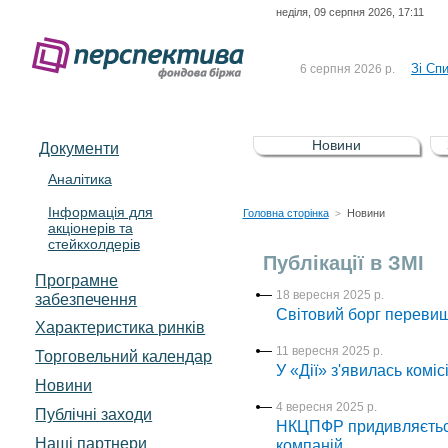
неділя, 09 серпня 2026, 17:11
До Сп
4 серпня 2026 р.
відсоткова електронна 
Зі Сп
6 серпня 2026 р.
До Сп
5 серпня 2026 р.
UA4000239099)
Зі сп
5 серпня 2026 р.
Новини
Документи
UA4000232607)
До ув
5 серпня 2026 р.
Аналітика
Інформація для
До Сп
4 серпня 2026 р.
Головна сторінка
Новини
>
акціонерів та
відсоткова електронна 
стейкхолдерів
Зі Сп
6 серпня 2026 р.
Публікації в ЗМІ
Програмне
18 вересня 2025 р.
забезпечення
Світовий борг перевищ
Характеристика pинків
11 вересня 2025 р.
Торговельний календар
У «Дії» з'явилась комі
Новини
4 вересня 2025 р.
Публічні заходи
НКЦПФР придивляється 
Наші партнери
компаній