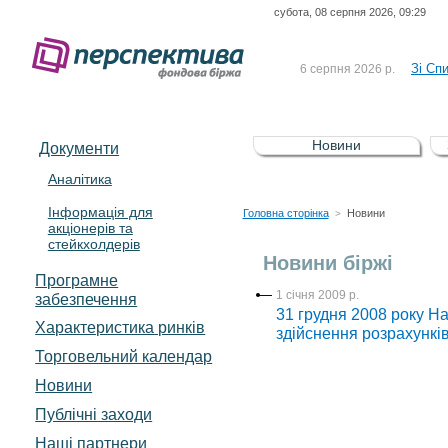
субота, 08 серпня 2026, 09:29
До Сп
4 серпня 2026 р.
відсоткова електронна 
Зі Сп
6 серпня 2026 р.
До Сп
5 серпня 2026 р.
UA4000239099)
Зі сп
5 серпня 2026 р.
Новини
Документи
UA4000232607)
До ув
5 серпня 2026 р.
Аналітика
Інформація для
До Сп
4 серпня 2026 р.
Головна сторінка
Новини
>
акціонерів та
відсоткова електронна 
стейкхолдерів
Зі Сп
6 серпня 2026 р.
Новини біржі
Програмне
1 січня 2009 р.
забезпечення
31 грудня 2008 року Н
Характеристика pинків
здійснення розрахункі
Торговельний календар
Новини
Публічні заходи
Наші партнери