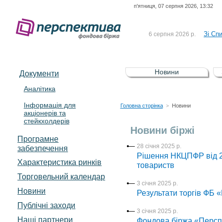
п'ятниця, 07 серпня 2026, 13:32
До Сп
4 серпня 2026 р.
відсоткова електронна 
Зі Сп
6 серпня 2026 р.
До Сп
5 серпня 2026 р.
UA4000239099)
Зі сп
5 серпня 2026 р.
Новини
Документи
UA4000232607)
До ув
5 серпня 2026 р.
Аналітика
Інформація для
До Сп
4 серпня 2026 р.
Головна сторінка
Новини
>
акціонерів та
відсоткова електронна 
стейкхолдерів
Зі Сп
6 серпня 2026 р.
Новини біржі
Програмне
28 січня 2025 р.
забезпечення
Рішення НКЦПФР від 28
Характеристика pинків
товариств
Торговельний календар
3 січня 2025 р.
Новини
Результати торгів ФБ 
Публічні заходи
3 січня 2025 р.
Наші партнери
Фондова біржа «Перспе