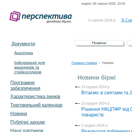
неділя, 09 серпня 2026, 19:03
До Сп
4 серпня 2026 р.
відсоткова електронна 
Зі Сп
6 серпня 2026 р.
До Сп
5 серпня 2026 р.
UA4000239099)
Зі сп
5 серпня 2026 р.
Новини
Документи
UA4000232607)
До ув
5 серпня 2026 р.
Аналітика
Інформація для
До Сп
4 серпня 2026 р.
Головна сторінка
Новини
>
акціонерів та
відсоткова електронна 
стейкхолдерів
Зі Сп
6 серпня 2026 р.
Новини біржі
Програмне
24 грудня 2024 р.
забезпечення
Вітаємо зі святами та 
Характеристика pинків
10 грудня 2024 р.
Торговельний календар
Рішення НКЦПФР від 09
Новини
товариств
Публічні заходи
5 грудня 2024 р.
Наші партнери
Результати публічного