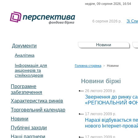
неділя, 09 серпня 2026, 16:54
До Сп
4 серпня 2026 р.
відсоткова електронна 
Зі Сп
6 серпня 2026 р.
До Сп
5 серпня 2026 р.
UA4000239099)
Зі сп
5 серпня 2026 р.
Новини
Документи
UA4000232607)
До ув
5 серпня 2026 р.
Аналітика
Інформація для
До Сп
4 серпня 2026 р.
Головна сторінка
Новини
>
акціонерів та
відсоткова електронна 
стейкхолдерів
Зі Сп
6 серпня 2026 р.
Новини біржі
Програмне
26 лютого 2009 р.
забезпечення
Звернення до ринку са
Характеристика pинків
«РЕГІОНАЛЬНИЙ ФО
Торговельний календар
17 лютого 2009 р.
Новини
Наразі відбувається
нового Інтернет-прова
Публічні заходи
Наші партнери
17 лютого 2009 р.