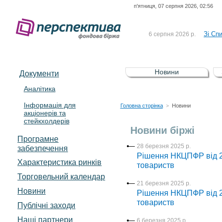
п'ятниця, 07 серпня 2026, 02:56
До Сп
4 серпня 2026 р.
відсоткова електронна 
Зі Сп
6 серпня 2026 р.
До Сп
5 серпня 2026 р.
UA4000239099)
Зі сп
5 серпня 2026 р.
Новини
Документи
UA4000232607)
До ув
5 серпня 2026 р.
Аналітика
Інформація для
До Сп
4 серпня 2026 р.
Головна сторінка
Новини
>
акціонерів та
відсоткова електронна 
стейкхолдерів
Зі Сп
6 серпня 2026 р.
Новини біржі
Програмне
28 березня 2025 р.
забезпечення
Рішення НКЦПФР від 27
Характеристика pинків
товариств
Торговельний календар
21 березня 2025 р.
Новини
Рішення НКЦПФР від 21
товариств
Публічні заходи
Наші партнери
6 березня 2025 р.