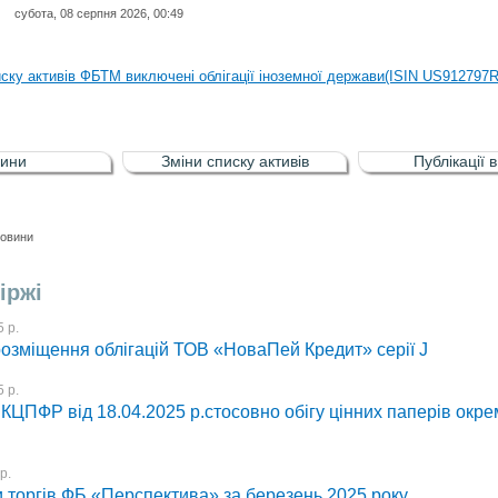
субота, 08 серпня 2026, 00:49
иску активів регульованого фондового ринку (РФР) включена Корпоративн
иску активів ФБТМ виключені облігації іноземної держави(ISIN US912797
иску активів РФР включені Облігація внутрішніх державних позик Україн
иску активів РФР виключені Облігація внутрішніх державних позик Україн
ини
Зміни списку активів
Публікації 
аги власників облігацій ISIN UA5000008459 серії В ТОВ"ФАСТФІНАНС"
иску активів регульованого фондового ринку (РФР) включена Корпоративн
овини
иску активів ФБТМ виключені облігації іноземної держави(ISIN US912797
іржі
 р.
розміщення облігацій ТОВ «НоваПей Кредит» серії J
 р.
КЦПФР від 18.04.2025 р.стосовно обігу цінних паперів окр
р.
и торгів ФБ «Перспектива» за березень 2025 року