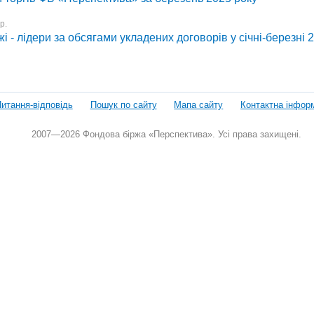
р.
і - лідери за обсягами укладених договорів у січні-березні 
итання-відповідь
Пошук по сайту
Мапа сайту
Контактна інфор
2007—2026 Фондова біржа «Перспектива». Усі права захищені.