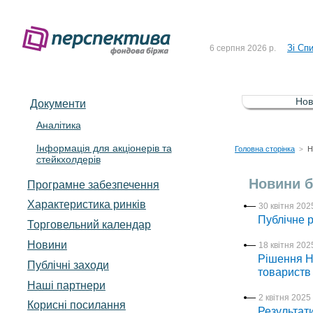
До Сп
4 серпня 2026 р.
Зі Сп
6 серпня 2026 р.
До Сп
5 серпня 2026 р.
Зі сп
5 серпня 2026 р.
Нов
Документи
До ув
5 серпня 2026 р.
Аналітика
Інформація для акціонерів та
До Сп
4 серпня 2026 р.
Головна сторінка
Н
>
стейкхолдерів
Зі Сп
6 серпня 2026 р.
Новини б
Програмне забезпечення
Характеристика pинків
30 квітня 2025
Публічне 
Торговельний календар
Новини
18 квітня 2025
Рішення Н
Публічні заходи
товариств
Наші партнери
2 квітня 2025 
Корисні посилання
Результат