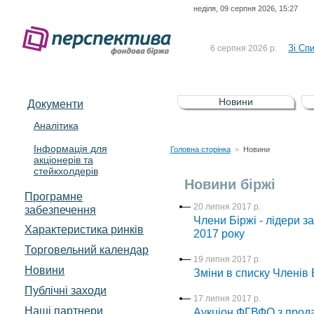
неділя, 09 серпня 2026, 15:27
До Сп
4 серпня 2026 р.
відсоткова електронна 
Зі Сп
6 серпня 2026 р.
До Сп
5 серпня 2026 р.
UA4000239099)
Зі сп
5 серпня 2026 р.
Новини
Документи
UA4000232607)
До ув
5 серпня 2026 р.
Аналітика
Інформація для
До Сп
4 серпня 2026 р.
Головна сторінка
Новини
>
акціонерів та
відсоткова електронна 
стейкхолдерів
Зі Сп
6 серпня 2026 р.
Новини біржі
Програмне
20 липня 2017 р.
забезпечення
Члени Біржі - лідери з
Характеристика pинків
2017 року
Торговельний календар
19 липня 2017 р.
Новини
Зміни в списку Членів Б
Публічні заходи
17 липня 2017 р.
Наші партнери
Аукціон ФГВФО з прода