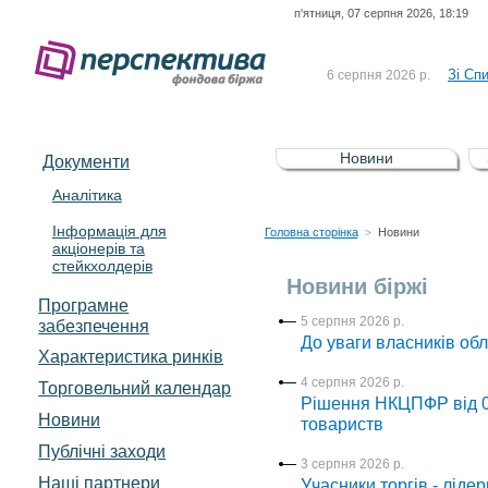
п'ятниця, 07 серпня 2026, 18:19
До Сп
4 серпня 2026 р.
відсоткова електронна 
Зі Сп
6 серпня 2026 р.
До Сп
5 серпня 2026 р.
UA4000239099)
Зі сп
5 серпня 2026 р.
Новини
Документи
UA4000232607)
До ув
5 серпня 2026 р.
Аналітика
Інформація для
До Сп
4 серпня 2026 р.
Головна сторінка
Новини
>
акціонерів та
відсоткова електронна 
стейкхолдерів
Зі Сп
6 серпня 2026 р.
Новини біржі
Програмне
5 серпня 2026 р.
забезпечення
До уваги власників об
Характеристика pинків
4 серпня 2026 р.
Торговельний календар
Рішення НКЦПФР від 04
Новини
товариств
Публічні заходи
3 серпня 2026 р.
Наші партнери
Учасники торгів - ліде