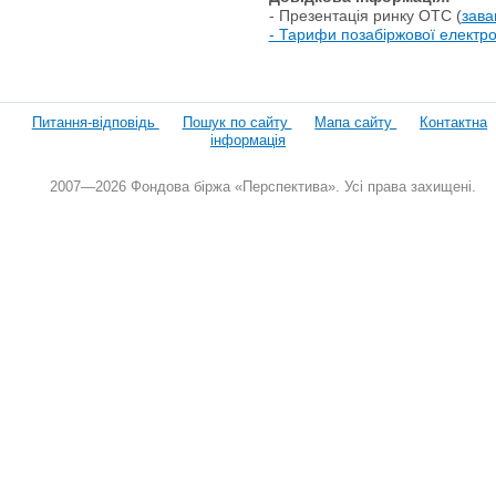
- Презентація ринку ОТС (
зава
- Тарифи позабіржової електро
Питання-відповідь
Пошук по сайту
Мапа сайту
Контактна
інформація
2007—2026 Фондова біржа «Перспектива». Усі права захищені.