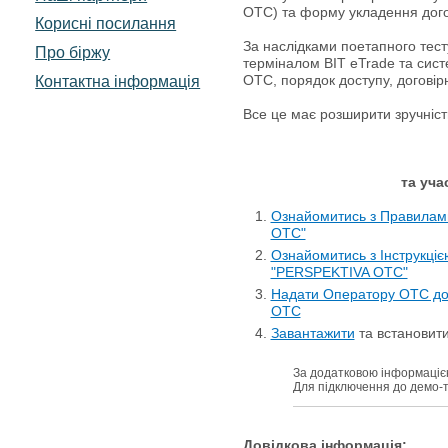
ОТС) та форму укладення дого
Корисні посилання
За наслідками поетапного тест
Про біржу
терміналом BIT eTrade та сист
ОТС, порядок доступу, договір
Контактна інформація
Все це має розширити зручніст
та уча
Ознайомитись з Правил
OTC"
Ознайомитись з Інструк
"PERSPEKTIVA OTC"
Надати Оператору ОТС док
ОТС
Завантажити
та встановит
За додатковою інформацією
Для підключення до демо-то
Довідкова інформація: