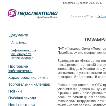
понеділок, 10 серпня 2026, 06:17
До Сп
4 серпня 2026 р.
відсоткова електронна 
Зі Сп
6 серпня 2026 р.
До Сп
5 серпня 2026 р.
UA4000239099)
Зі сп
5 серпня 2026 р.
Документи
UA4000232607)
ПОЗАБІР
До ув
5 серпня 2026 р.
Аналітика
ПАТ «Фондова біржа «Перспект
Інформація для
До Сп
4 серпня 2026 р.
Позабіржову електронну торгі
акціонерів та
відсоткова електронна 
стейкхолдерів
Зі Сп
6 серпня 2026 р.
Відповідно до міжнародних тенд
позабіржових трансакцій в стр
Програмне
інноваційну для України послуг
забезпечення
максимально уніфікованими пр
електронній торговельній сис
Характеристика pинків
Торговельний календар
Рішення про створення ОТС пр
учасників фондового ринку у с
Новини
біржових, але й позабіржових 
власні та бачити цінові пропози
Публічні заходи
фінансових інструментів, в т.ч
Наші партнери
таких умовах брокери матимуть