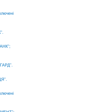
включені
".
БАНК";
НГАРД".
ЦЯ".
включені