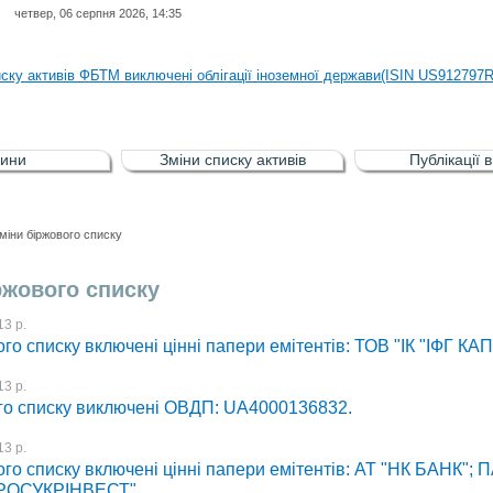
четвер, 06 серпня 2026, 14:35
иску активів регульованого фондового ринку (РФР) включена Корпоративн
иску активів ФБТМ виключені облігації іноземної держави(ISIN US912797
иску активів РФР включені Облігація внутрішніх державних позик Україн
иску активів РФР виключені Облігація внутрішніх державних позик Україн
ини
Зміни списку активів
Публікації 
аги власників облігацій ISIN UA5000008459 серії В ТОВ"ФАСТФІНАНС"
иску активів регульованого фондового ринку (РФР) включена Корпоративн
міни біржового списку
иску активів ФБТМ виключені облігації іноземної держави(ISIN US912797
ржового списку
3 р.
го списку включені цінні папери емітентів: ТОВ "ІК "ІФГ КАП
3 р.
го списку виключені ОВДП: UA4000136832.
3 р.
го списку включені цінні папери емітентів: АТ "НК БАНК"; 
"РОСУКРІНВЕСТ".