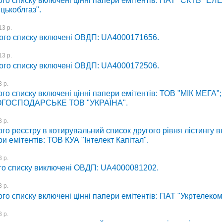
ого списку включені цінні папери емітентів: ПАТ "СКТБ "Е
цькоблгаз".
3 р.
ого списку включені ОВДП: UA4000171656.
3 р.
ого списку включені ОВДП: UA4000172506.
 р.
го списку включені цінні папери емітентів: ТОВ "МІК МЕГА";
ГОСПОДАРСЬКЕ ТОВ "УКРАЇНА".
 р.
го реєстру в котирувальний список другого рівня лістингу 
ри емітентів: ТОВ КУА "Інтелект Капітал".
 р.
го списку виключені ОВДП: UA4000081202.
 р.
го списку включені цінні папери емітентів: ПАТ "Укртелеком
 р.