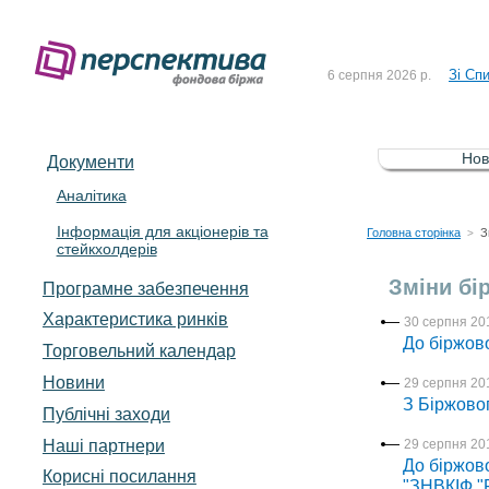
До Сп
4 серпня 2026 р.
Зі Сп
6 серпня 2026 р.
До Сп
5 серпня 2026 р.
Зі сп
5 серпня 2026 р.
Нов
Документи
До ув
5 серпня 2026 р.
Аналітика
Інформація для акціонерів та
До Сп
4 серпня 2026 р.
Головна сторінка
З
>
стейкхолдерів
Зі Сп
6 серпня 2026 р.
Зміни бі
Програмне забезпечення
Характеристика pинків
30 серпня 201
До біржово
Торговельний календар
Новини
29 серпня 201
З Біржово
Публічні заходи
Наші партнери
29 серпня 201
До біржово
Корисні посилання
"ЗНВКІФ 