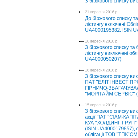
З біржового списку ви
21 вересня 2016 р.
До біржового списку т
лістингу включені Облі
UA4000195382, ISIN U
16 вересня 2016 р.
З біржового списку та
лістингу виключені обл
UA4000050207)
16 вересня 2016 р.
З біржового списку вик
ПАТ "ЕЛІТ ІНВЕСТ ПРО
ГІРНИЧО-ЗБАГАЧУВАЛЬ
"МОРІТАЙМ СЕРВІС" (
15 вересня 2016 р.
З біржового списку вик
акції ПАТ "СІАМ-КАПІТ
КУА "ХОЛДИНГ ГРУП" (
(ISIN UA4000179857), 
облігації ТОВ "ТПК"ОМ