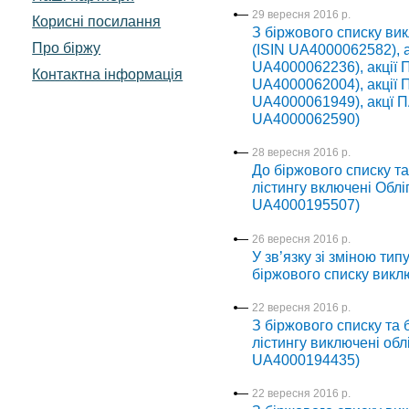
29 вересня 2016 р.
Корисні посилання
З біржового списку в
Про біржу
(ISIN UA4000062582),
UA4000062236), акції
Контактна інформація
UA4000062004), акці
UA4000061949), акцї
UA4000062590)
28 вересня 2016 р.
До біржового списку т
лістингу включені Облі
UA4000195507)
26 вересня 2016 р.
У зв’язку зі зміною ти
біржового списку виклю
22 вересня 2016 р.
З біржового списку та
лістингу виключені обл
UA4000194435)
22 вересня 2016 р.