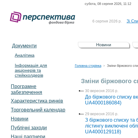
субота, 08 серпня 2026, 11:12
До Сп
4 серпня 2026 р.
відсоткова електронна 
Зі Сп
6 серпня 2026 р.
До Сп
5 серпня 2026 р.
UA4000239099)
Зі сп
5 серпня 2026 р.
Новини
Документи
UA4000232607)
До ув
5 серпня 2026 р.
Аналітика
Інформація для
До Сп
4 серпня 2026 р.
Головна сторінка
Зміни біржового сп
>
акціонерів та
відсоткова електронна 
стейкхолдерів
Зі Сп
6 серпня 2026 р.
Зміни біржового с
Програмне
30 вересня 2016 р.
забезпечення
До біржового списку в
Характеристика pинків
UA4000186084)
Торговельний календар
29 вересня 2016 р.
Новини
З біржового списку та
лістингу виключені обл
Публічні заходи
UA4000129118)
Наші партнери