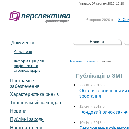
п'ятниця, 07 серпня 2026, 15:10
До Сп
4 серпня 2026 р.
відсоткова електронна 
Зі Сп
6 серпня 2026 р.
До Сп
5 серпня 2026 р.
UA4000239099)
Зі сп
5 серпня 2026 р.
Новини
Документи
UA4000232607)
До ув
5 серпня 2026 р.
Аналітика
Інформація для
До Сп
4 серпня 2026 р.
Головна сторінка
Новини
>
акціонерів та
відсоткова електронна 
стейкхолдерів
Зі Сп
6 серпня 2026 р.
Публікації в ЗМІ
Програмне
22 січня 2018 р.
забезпечення
Обсяги торгів цінними
Характеристика pинків
зростання
Торговельний календар
12 січня 2018 р.
Новини
Фондовий ринок закінчи
Публічні заходи
10 січня 2018 р.
Наші партнери
Регулювання фінансови