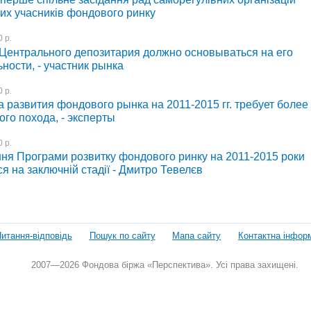
их учасників фондового ринку
 р.
Центрального депозитария должно основываться на его
ности, - участник рынка
 р.
 развития фондового рынка на 2011-2015 гг. требует более
ого похода, - эксперты
 р.
ня Програми розвитку фондового ринку на 2011-2015 роки
я на заключній стадії - Дмитро Тевелєв
итання-відповідь
Пошук по сайту
Мапа сайту
Контактна інфор
2007—2026 Фондова біржа «Перспектива». Усі права захищені.