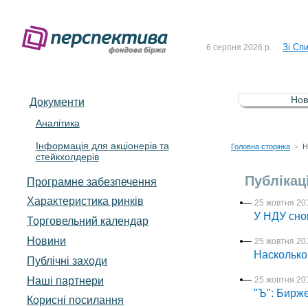
До Сп
4 серпня 2026 р.
Зі Сп
6 серпня 2026 р.
До Сп
5 серпня 2026 р.
Зі сп
5 серпня 2026 р.
Нов
Документи
До ув
5 серпня 2026 р.
Аналітика
Інформація для акціонерів та
До Сп
4 серпня 2026 р.
Головна сторінка
Н
>
стейкхолдерів
Зі Сп
6 серпня 2026 р.
Публікаці
Програмне забезпечення
Характеристика pинків
25 жовтня 201
У НДУ сно
Торговельний календар
Новини
25 жовтня 201
Насколько
Публічні заходи
Наші партнери
25 жовтня 201
"Ъ": Бирж
Корисні посилання