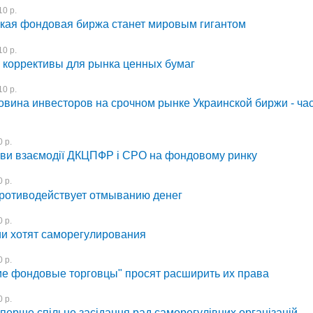
0 р.
кая фондовая биржа станет мировым гигантом
0 р.
 коррективы для рынка ценных бумаг
0 р.
овина инвесторов на срочном рынке Украинской биржи - ча
 р.
ви взаємодії ДКЦПФР і СРО на фондовому ринку
 р.
отиводействует отмыванию денег
 р.
и хотят саморегулирования
 р.
ие фондовые торговцы" просят расширить их права
 р.
перше спільне засідання рад саморегулівних організацій