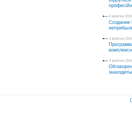
професійн
4 жовтня 2010
Создание 
неприбыль
4 жовтня 2010
Программа
комплексн
4 жовтня 2010
Обговорен
знаходитьс
П