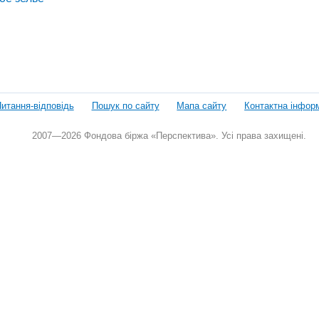
итання-відповідь
Пошук по сайту
Мапа сайту
Контактна інфор
2007—2026 Фондова біржа «Перспектива». Усі права захищені.