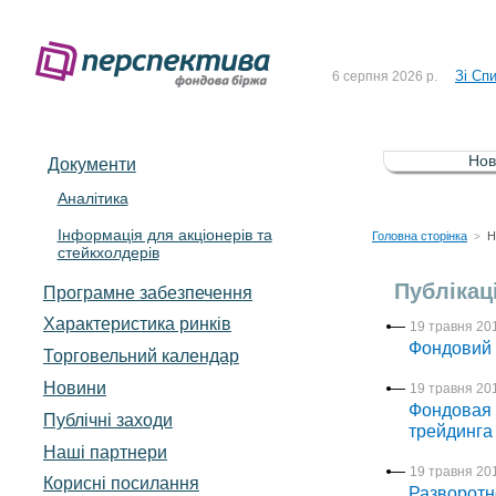
До Сп
4 серпня 2026 р.
Зі Сп
6 серпня 2026 р.
До Сп
5 серпня 2026 р.
Зі сп
5 серпня 2026 р.
Нов
Документи
До ув
5 серпня 2026 р.
Аналітика
Інформація для акціонерів та
До Сп
4 серпня 2026 р.
Головна сторінка
Н
>
стейкхолдерів
Зі Сп
6 серпня 2026 р.
Публікаці
Програмне забезпечення
Характеристика pинків
19 травня 201
Фондовий 
Торговельний календар
Новини
19 травня 201
Фондовая 
Публічні заходи
трейдинга
Наші партнери
19 травня 201
Корисні посилання
Разворотн