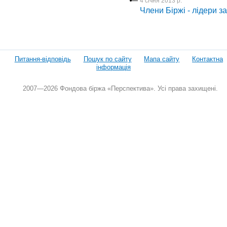
4 січня 2013 р.
Члени Біржі - лідери з
Питання-відповідь
Пошук по сайту
Мапа сайту
Контактна
інформація
2007—2026 Фондова біржа «Перспектива». Усі права захищені.