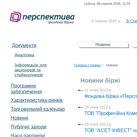
субота, 08 серпня 2026, 11:25
До Сп
4 серпня 2026 р.
відсоткова електронна 
Зі Сп
6 серпня 2026 р.
До Сп
5 серпня 2026 р.
UA4000239099)
Зі сп
5 серпня 2026 р.
Новини
Документи
UA4000232607)
До ув
5 серпня 2026 р.
Аналітика
Інформація для
До Сп
4 серпня 2026 р.
Головна сторінка
Новини
>
акціонерів та
відсоткова електронна 
стейкхолдерів
Зі Сп
6 серпня 2026 р.
Новини біржі
Програмне
31 січня 2013 р.
забезпечення
Фондова біржа «Персп
Характеристика pинків
29 січня 2013 р.
Торговельний календар
ТОВ "Професійна Комер
Новини
29 січня 2013 р.
Публічні заходи
ТОВ "АСЕТ-ІНВЕСТ" наб
Наші партнери