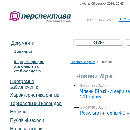
субота, 08 серпня 2026, 16:47
До Сп
4 серпня 2026 р.
відсоткова електронна 
Зі Сп
6 серпня 2026 р.
До Сп
5 серпня 2026 р.
UA4000239099)
Зі сп
5 серпня 2026 р.
Новини
Документи
UA4000232607)
До ув
5 серпня 2026 р.
Аналітика
Інформація для
До Сп
4 серпня 2026 р.
Головна сторінка
Новини
>
акціонерів та
відсоткова електронна 
стейкхолдерів
Зі Сп
6 серпня 2026 р.
Новини біржі
Програмне
4 жовтня 2017 р.
забезпечення
Члени Біржі - лідери з
Характеристика pинків
2017 року
Торговельний календар
3 жовтня 2017 р.
Новини
Результати торгів ФБ 
Публічні заходи
Наші партнери