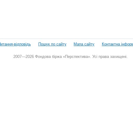
итання-відповідь
Пошук по сайту
Мапа сайту
Контактна інфор
2007—2026 Фондова біржа «Перспектива». Усі права захищені.