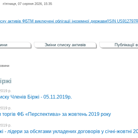
п'ятниця, 07 серпня 2026, 15:35
иску активів регульованого фондового ринку (РФР) включена Корпоративн
иску активів ФБТМ виключені облігації іноземної держави(ISIN US912797
иску активів РФР включені Облігація внутрішніх державних позик Україн
иску активів РФР виключені Облігація внутрішніх державних позик Україн
ини
Зміни списку активів
Публікації 
аги власників облігацій ISIN UA5000008459 серії В ТОВ"ФАСТФІНАНС"
иску активів регульованого фондового ринку (РФР) включена Корпоративн
овини
иску активів ФБТМ виключені облігації іноземної держави(ISIN US912797
іржі
2019 р.
иску Членів Біржі - 05.11.2019р.
2019 р.
и торгів ФБ «Перспектива» за жовтень 2019 року
2019 р.
і - лідери за обсягами укладених договорів у січні-жовтні 2