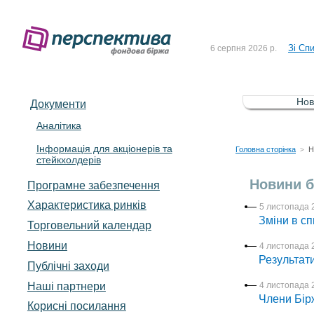
До Сп
4 серпня 2026 р.
Зі Сп
6 серпня 2026 р.
До Сп
5 серпня 2026 р.
Зі сп
5 серпня 2026 р.
Нов
Документи
До ув
5 серпня 2026 р.
Аналітика
Інформація для акціонерів та
До Сп
4 серпня 2026 р.
Головна сторінка
Н
>
стейкхолдерів
Зі Сп
6 серпня 2026 р.
Новини б
Програмне забезпечення
Характеристика pинків
5 листопада 
Зміни в сп
Торговельний календар
Новини
4 листопада 
Результат
Публічні заходи
Наші партнери
4 листопада 
Члени Бірж
Корисні посилання