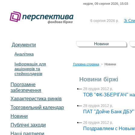
неділя, 09 серпня 2026, 15:03
До Сп
4 серпня 2026 р.
відсоткова електронна 
Зі Сп
6 серпня 2026 р.
До Сп
5 серпня 2026 р.
UA4000239099)
Зі сп
5 серпня 2026 р.
Новини
Документи
UA4000232607)
До ув
5 серпня 2026 р.
Аналітика
Інформація для
До Сп
4 серпня 2026 р.
Головна сторінка
Новини
>
акціонерів та
відсоткова електронна 
стейкхолдерів
Зі Сп
6 серпня 2026 р.
Новини біржі
Програмне
28 грудня 2012 р.
забезпечення
ТОВ "ФК-ЗБЕРІГАЧ" наб
Характеристика pинків
28 грудня 2012 р.
Торговельний календар
ПАТ "Дойче Банк ДБУ" 
Новини
26 грудня 2012 р.
Публічні заходи
Поздравляем с Новым 
Наші партнери