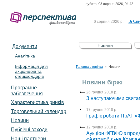
субота, 08 серпня 2026, 04:42
До Сп
4 серпня 2026 р.
відсоткова електронна 
Зі Сп
6 серпня 2026 р.
До Сп
5 серпня 2026 р.
UA4000239099)
Зі сп
5 серпня 2026 р.
Новини
Документи
UA4000232607)
До ув
5 серпня 2026 р.
Аналітика
Інформація для
До Сп
4 серпня 2026 р.
Головна сторінка
Новини
>
акціонерів та
відсоткова електронна 
стейкхолдерів
Зі Сп
6 серпня 2026 р.
Новини біржі
Програмне
26 грудня 2018 р.
забезпечення
З наступаючими свята
Характеристика pинків
17 грудня 2018 р.
Торговельний календар
Графік роботи ПрАТ «Ф
Новини
12 грудня 2018 р.
Публічні заходи
Аукціон ФГВФО з прода
Наші партнери
«Автомобільна Компан