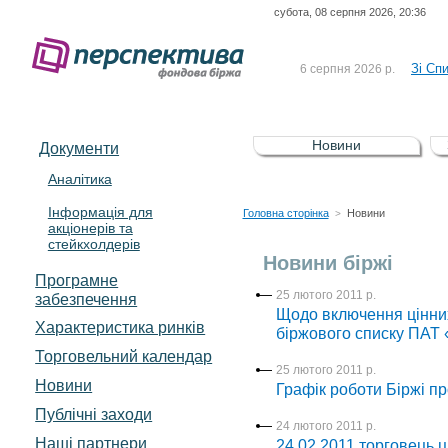
субота, 08 серпня 2026, 20:36
До Сп
4 серпня 2026 р.
відсоткова електронна 
Зі Сп
6 серпня 2026 р.
До Сп
5 серпня 2026 р.
UA4000239099)
Зі сп
5 серпня 2026 р.
Новини
Документи
UA4000232607)
До ув
5 серпня 2026 р.
Аналітика
Інформація для
До Сп
4 серпня 2026 р.
Головна сторінка
Новини
>
акціонерів та
відсоткова електронна 
стейкхолдерів
Зі Сп
6 серпня 2026 р.
Новини біржі
Програмне
25 лютого 2011 р.
забезпечення
Щодо включення цінних
Характеристика pинків
біржового списку ПА
Торговельний календар
25 лютого 2011 р.
Новини
Графік роботи Біржі пр
Публічні заходи
24 лютого 2011 р.
Наші партнери
24.02.2011 торговець 