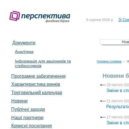
До Сп
4 серпня 2026 р.
Зі Сп
6 серпня 2026 р.
До Сп
5 серпня 2026 р.
Зі сп
5 серпня 2026 р.
Нов
Документи
До ув
5 серпня 2026 р.
Аналітика
Інформація для акціонерів та
До Сп
4 серпня 2026 р.
Головна сторінка
Н
>
стейкхолдерів
Зі Сп
6 серпня 2026 р.
Новини б
Програмне забезпечення
Характеристика pинків
28 лютого 201
Зміни в сп
Торговельний календар
Новини
21 лютого 201
Результати
Публічні заходи
Наші партнери
17 лютого 201
Зміни в сп
Корисні посилання