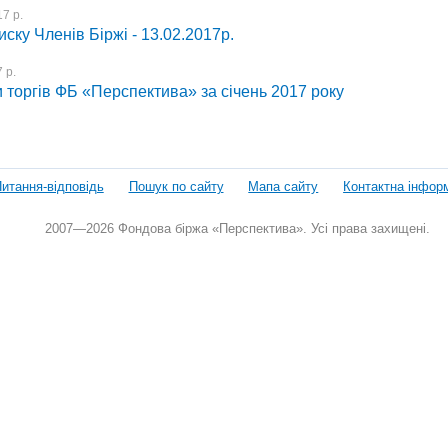
7 р.
иску Членів Біржі - 13.02.2017р.
 р.
 торгів ФБ «Перспектива» за січень 2017 року
итання-відповідь
Пошук по сайту
Мапа сайту
Контактна інфор
2007—2026 Фондова біржа «Перспектива». Усі права захищені.