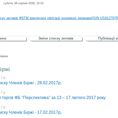
субота, 08 серпня 2026, 15:23
иску активів регульованого фондового ринку (РФР) включена Корпоративн
иску активів ФБТМ виключені облігації іноземної держави(ISIN US912797
иску активів РФР включені Облігація внутрішніх державних позик Україн
иску активів РФР виключені Облігація внутрішніх державних позик Україн
ини
Зміни списку активів
Публікації 
аги власників облігацій ISIN UA5000008459 серії В ТОВ"ФАСТФІНАНС"
иску активів регульованого фондового ринку (РФР) включена Корпоративн
овини
иску активів ФБТМ виключені облігації іноземної держави(ISIN US912797
іржі
7 р.
иску Членів Біржі - 28.02.2017р.
7 р.
 торгів ФБ "Перспектива" за 13 – 17 лютого 2017 року
7 р.
иску Членів Біржі - 17.02.2017р.