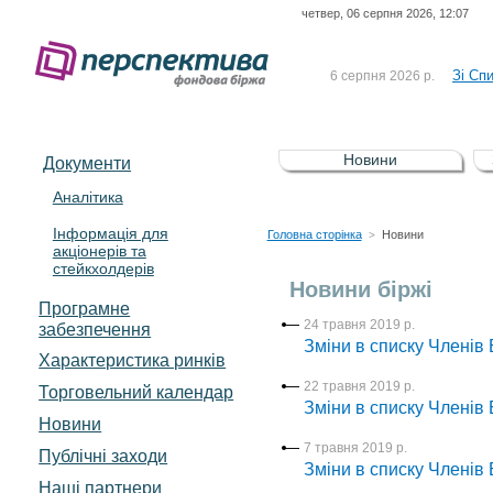
четвер, 06 серпня 2026, 12:07
До Сп
4 серпня 2026 р.
відсоткова електронна 
Зі Сп
6 серпня 2026 р.
До Сп
5 серпня 2026 р.
UA4000239099)
Зі сп
5 серпня 2026 р.
Новини
Документи
UA4000232607)
До ув
5 серпня 2026 р.
Аналітика
Інформація для
До Сп
4 серпня 2026 р.
Головна сторінка
Новини
>
акціонерів та
відсоткова електронна 
стейкхолдерів
Зі Сп
6 серпня 2026 р.
Новини біржі
Програмне
24 травня 2019 р.
забезпечення
Зміни в списку Членів Б
Характеристика pинків
22 травня 2019 р.
Торговельний календар
Зміни в списку Членів Б
Новини
7 травня 2019 р.
Публічні заходи
Зміни в списку Членів Б
Наші партнери