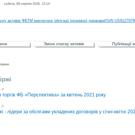
субота, 08 серпня 2026, 13:14
иску активів регульованого фондового ринку (РФР) включена Корпоративн
иску активів ФБТМ виключені облігації іноземної держави(ISIN US912797
иску активів РФР включені Облігація внутрішніх державних позик Україн
иску активів РФР виключені Облігація внутрішніх державних позик Україн
ини
Зміни списку активів
Публікації 
аги власників облігацій ISIN UA5000008459 серії В ТОВ"ФАСТФІНАНС"
иску активів регульованого фондового ринку (РФР) включена Корпоративн
овини
иску активів ФБТМ виключені облігації іноземної держави(ISIN US912797
іржі
 р.
 торгів ФБ «Перспектива» за квітень 2021 року
 р.
і - лідери за обсягами укладених договорів у січні-квітні 20