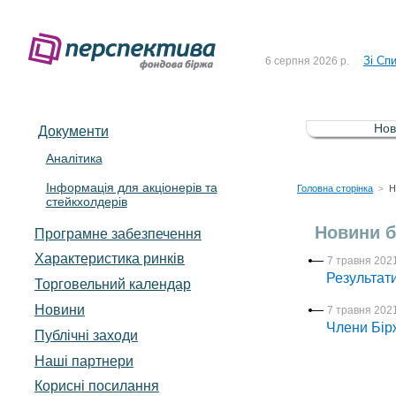
До Сп
4 серпня 2026 р.
Зі Сп
6 серпня 2026 р.
До Сп
5 серпня 2026 р.
Зі сп
5 серпня 2026 р.
Нов
Документи
До ув
5 серпня 2026 р.
Аналітика
Інформація для акціонерів та
До Сп
4 серпня 2026 р.
Головна сторінка
Н
>
стейкхолдерів
Зі Сп
6 серпня 2026 р.
Новини б
Програмне забезпечення
Характеристика pинків
7 травня 2021
Результати
Торговельний календар
Новини
7 травня 2021
Члени Бірж
Публічні заходи
Наші партнери
Корисні посилання