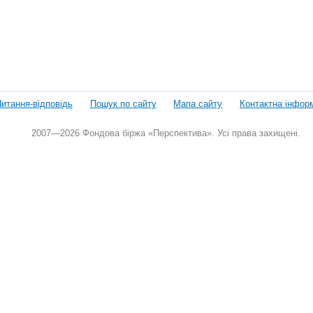
итання-відповідь
Пошук по сайту
Мапа сайту
Контактна інфор
2007—2026 Фондова біржа «Перспектива». Усі права захищені.