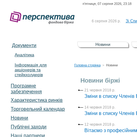
п'ятниця, 07 серпня 2026, 23:18
До Сп
4 серпня 2026 р.
відсоткова електронна 
Зі Сп
6 серпня 2026 р.
До Сп
5 серпня 2026 р.
UA4000239099)
Зі сп
5 серпня 2026 р.
Новини
Документи
UA4000232607)
До ув
5 серпня 2026 р.
Аналітика
Інформація для
До Сп
4 серпня 2026 р.
Головна сторінка
Новини
>
акціонерів та
відсоткова електронна 
стейкхолдерів
Зі Сп
6 серпня 2026 р.
Новини біржі
Програмне
21 червня 2018 р.
забезпечення
Зміни в списку Членів Б
Характеристика pинків
14 червня 2018 р.
Торговельний календар
Зміни в списку Членів Б
Новини
12 червня 2018 р.
Публічні заходи
Вітаємо з професійним
Наші партнери