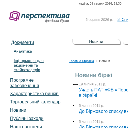
неділя, 09 серпня 2026, 19:30
До Сп
4 серпня 2026 р.
відсоткова електронна 
Зі Сп
6 серпня 2026 р.
До Сп
5 серпня 2026 р.
UA4000239099)
Зі сп
5 серпня 2026 р.
Новини
Документи
UA4000232607)
До ув
5 серпня 2026 р.
Аналітика
Інформація для
До Сп
4 серпня 2026 р.
Головна сторінка
Новини
>
акціонерів та
відсоткова електронна 
стейкхолдерів
Зі Сп
6 серпня 2026 р.
Новини біржі
Програмне
19 липня 2011 р.
забезпечення
Участь ПАТ «ФБ «Персп
Характеристика pинків
в Україні
Торговельний календар
5 липня 2011 р.
Новини
До Біржового списку 
Публічні заходи
5 липня 2011 р.
Наші партнери
До Біржового списку вк