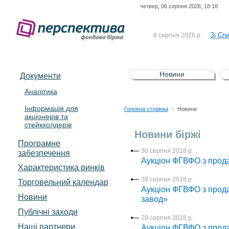
четвер, 06 серпня 2026, 18:18
До Сп
4 серпня 2026 р.
відсоткова електронна 
Зі Сп
6 серпня 2026 р.
До Сп
5 серпня 2026 р.
UA4000239099)
Зі сп
5 серпня 2026 р.
Новини
Документи
UA4000232607)
До ув
5 серпня 2026 р.
Аналітика
Інформація для
До Сп
4 серпня 2026 р.
Головна сторінка
Новини
>
акціонерів та
відсоткова електронна 
стейкхолдерів
Зі Сп
6 серпня 2026 р.
Новини біржі
Програмне
30 серпня 2018 р.
забезпечення
Аукціон ФГВФО з прод
Характеристика pинків
30 серпня 2018 р.
Торговельний календар
Аукціон ФГВФО з прод
Новини
завод»
Публічні заходи
29 серпня 2018 р.
Наші партнери
Аукціон ФГВФО з прод