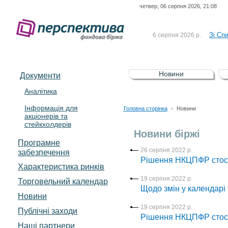
четвер, 06 серпня 2026, 21:08
До Сп
4 серпня 2026 р.
відсоткова електронна 
Зі Сп
6 серпня 2026 р.
До Сп
5 серпня 2026 р.
UA4000239099)
Зі сп
5 серпня 2026 р.
Новини
Документи
UA4000232607)
До ув
5 серпня 2026 р.
Аналітика
Інформація для
До Сп
4 серпня 2026 р.
Головна сторінка
Новини
>
акціонерів та
відсоткова електронна 
стейкхолдерів
Зі Сп
6 серпня 2026 р.
Новини біржі
Програмне
26 серпня 2022 р.
забезпечення
Рішення НКЦПФР стосов
Характеристика pинків
19 серпня 2022 р.
Торговельний календар
Щодо змін у календарі 
Новини
19 серпня 2022 р.
Публічні заходи
Рішення НКЦПФР стосов
Наші партнери