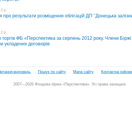
2 р.
 про результати розміщення облігацій ДП "Донецька залізн
2 р.
 торгів ФБ «Перспектива за серпень 2012 року. Члени Біржі 
ми укладених договорів
итання-відповідь
Пошук по сайту
Мапа сайту
Контактна інфор
2007—2026 Фондова біржа «Перспектива». Усі права захищені.