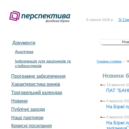
До Сп
4 серпня 2026 р.
Зі Сп
6 серпня 2026 р.
До Сп
5 серпня 2026 р.
Зі сп
5 серпня 2026 р.
Нов
Документи
До ув
5 серпня 2026 р.
Аналітика
Інформація для акціонерів та
До Сп
4 серпня 2026 р.
Головна сторінка
Н
>
стейкхолдерів
Зі Сп
6 серпня 2026 р.
Новини б
Програмне забезпечення
Характеристика pинків
19 вересня 20
ПАТ "БАНК
Торговельний календар
Новини
6 вересня 201
На Біржі п
Публічні заходи
Наші партнери
5 вересня 201
На Біржі 
Корисні посилання
залізниця"