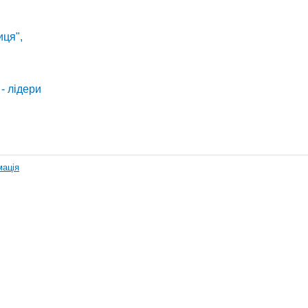
иця",
- лідери
мація