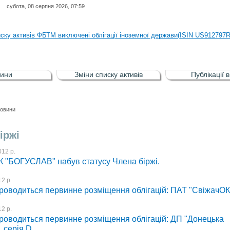
субота, 08 серпня 2026, 07:59
иску активів регульованого фондового ринку (РФР) включена Корпоративн
иску активів ФБТМ виключені облігації іноземної держави(ISIN US912797
иску активів РФР включені Облігація внутрішніх державних позик Україн
иску активів РФР виключені Облігація внутрішніх державних позик Україн
ини
Зміни списку активів
Публікації 
аги власників облігацій ISIN UA5000008459 серії В ТОВ"ФАСТФІНАНС"
иску активів регульованого фондового ринку (РФР) включена Корпоративн
овини
иску активів ФБТМ виключені облігації іноземної держави(ISIN US912797
іржі
12 р.
 "БОГУСЛАВ" набув статусу Члена біржі.
2 р.
роводиться первинне розміщення облігацій: ПАТ "СвіжачОК"
2 р.
проводиться первинне розміщення облігацій: ДП "Донецька
, серія D.