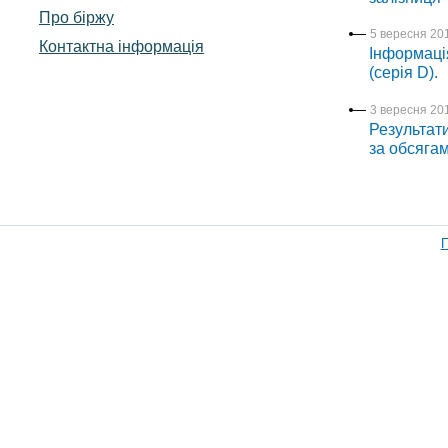
Про біржу
5 вересня 201
Контактна інформація
Інформація
(серія D).
3 вересня 201
Результати
за обсяга
П