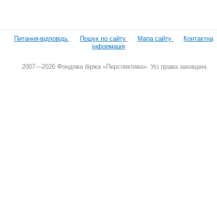
Питання-відповідь
Пошук по сайту
Мапа сайту
Контактна
інформація
2007—2026 Фондова біржа «Перспектива». Усі права захищені.