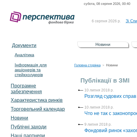
субота, 08 серпня 2026, 00:40
До Сп
4 серпня 2026 р.
відсоткова електронна 
Зі Сп
6 серпня 2026 р.
До Сп
5 серпня 2026 р.
UA4000239099)
Зі сп
5 серпня 2026 р.
Новини
Документи
UA4000232607)
До ув
5 серпня 2026 р.
Аналітика
Інформація для
До Сп
4 серпня 2026 р.
Головна сторінка
Новини
>
акціонерів та
відсоткова електронна 
стейкхолдерів
Зі Сп
6 серпня 2026 р.
Публікації в ЗМІ
Програмне
10 липня 2018 р.
забезпечення
Розгляд судових справ
Характеристика pинків
10 липня 2018 р.
Торговельний календар
Что не так с законоп
Новини
9 липня 2018 р.
Публічні заходи
Фондовий ринок «захоп
Наші партнери