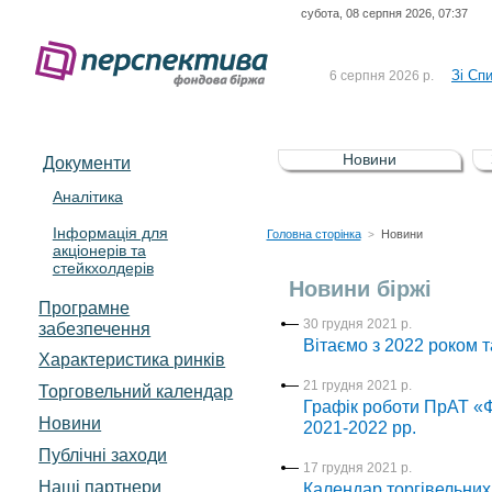
субота, 08 серпня 2026, 07:37
До Сп
4 серпня 2026 р.
відсоткова електронна 
Зі Сп
6 серпня 2026 р.
До Сп
5 серпня 2026 р.
UA4000239099)
Зі сп
5 серпня 2026 р.
Новини
Документи
UA4000232607)
До ув
5 серпня 2026 р.
Аналітика
Інформація для
До Сп
4 серпня 2026 р.
Головна сторінка
Новини
>
акціонерів та
відсоткова електронна 
стейкхолдерів
Зі Сп
6 серпня 2026 р.
Новини біржі
Програмне
30 грудня 2021 р.
забезпечення
Вітаємо з 2022 роком т
Характеристика pинків
21 грудня 2021 р.
Торговельний календар
Графік роботи ПрАТ «Ф
Новини
2021-2022 рр.
Публічні заходи
17 грудня 2021 р.
Наші партнери
Календар торгівельних