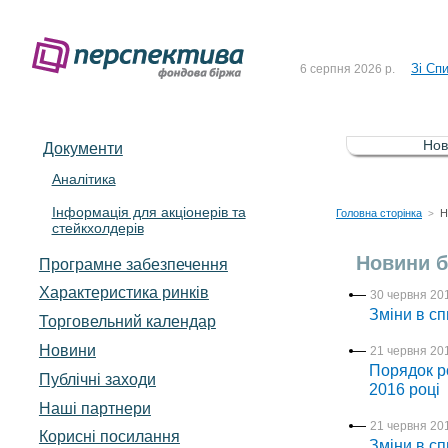
До Сп
4 серпня 2026 р.
Зі Сп
6 серпня 2026 р.
До Сп
5 серпня 2026 р.
Зі сп
5 серпня 2026 р.
Нов
Документи
До ув
5 серпня 2026 р.
Аналітика
Інформація для акціонерів та
До Сп
4 серпня 2026 р.
Головна сторінка
Н
>
стейкхолдерів
Зі Сп
6 серпня 2026 р.
Новини б
Програмне забезпечення
Характеристика pинків
30 червня 201
Зміни в сп
Торговельний календар
Новини
21 червня 201
Порядок р
Публічні заходи
2016 році
Наші партнери
21 червня 201
Корисні посилання
Зміни в сп