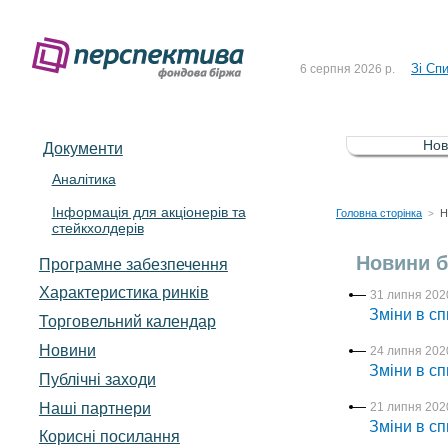
До Сп
4 серпня 2026 р.
Зі Сп
6 серпня 2026 р.
До Сп
5 серпня 2026 р.
Зі сп
5 серпня 2026 р.
Нов
Документи
До ув
5 серпня 2026 р.
Аналітика
Інформація для акціонерів та
До Сп
4 серпня 2026 р.
Головна сторінка
Н
>
стейкхолдерів
Зі Сп
6 серпня 2026 р.
Новини б
Програмне забезпечення
Характеристика pинків
31 липня 2020
Зміни в сп
Торговельний календар
Новини
24 липня 2020
Зміни в сп
Публічні заходи
Наші партнери
21 липня 2020
Зміни в сп
Корисні посилання