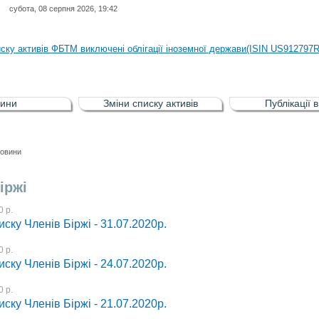
субота, 08 серпня 2026, 19:42
иску активів регульованого фондового ринку (РФР) включена Корпоративн
иску активів ФБТМ виключені облігації іноземної держави(ISIN US912797
иску активів РФР включені Облігація внутрішніх державних позик Україн
иску активів РФР виключені Облігація внутрішніх державних позик Україн
ини
Зміни списку активів
Публікації 
аги власників облігацій ISIN UA5000008459 серії В ТОВ"ФАСТФІНАНС"
иску активів регульованого фондового ринку (РФР) включена Корпоративн
овини
иску активів ФБТМ виключені облігації іноземної держави(ISIN US912797
іржі
 р.
иску Членів Біржі - 31.07.2020р.
 р.
иску Членів Біржі - 24.07.2020р.
 р.
иску Членів Біржі - 21.07.2020р.