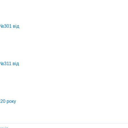
№301 від
№311 від
020 року