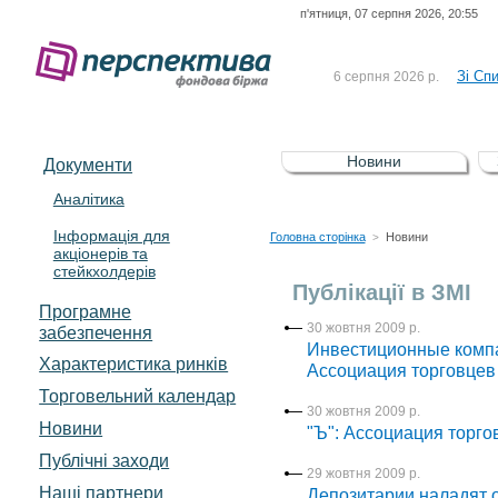
п'ятниця, 07 серпня 2026, 20:55
До Сп
4 серпня 2026 р.
відсоткова електронна 
Зі Сп
6 серпня 2026 р.
До Сп
5 серпня 2026 р.
UA4000239099)
Зі сп
5 серпня 2026 р.
Новини
Документи
UA4000232607)
До ув
5 серпня 2026 р.
Аналітика
Інформація для
До Сп
4 серпня 2026 р.
Головна сторінка
Новини
>
акціонерів та
відсоткова електронна 
стейкхолдерів
Зі Сп
6 серпня 2026 р.
Публікації в ЗМІ
Програмне
30 жовтня 2009 р.
забезпечення
Инвестиционные комп
Характеристика pинків
Ассоциация торговцев
Торговельний календар
30 жовтня 2009 р.
Новини
"Ъ": Ассоциация торг
Публічні заходи
29 жовтня 2009 р.
Наші партнери
Депозитарии наладят 