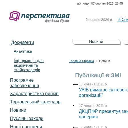
п'ятниця, 07 серпня 2026, 23:45
До Сп
4 серпня 2026 р.
відсоткова електронна 
Зі Сп
6 серпня 2026 р.
До Сп
5 серпня 2026 р.
UA4000239099)
Зі сп
5 серпня 2026 р.
Новини
Документи
UA4000232607)
До ув
5 серпня 2026 р.
Аналітика
Інформація для
До Сп
4 серпня 2026 р.
Головна сторінка
Новини
>
акціонерів та
відсоткова електронна 
стейкхолдерів
Зі Сп
6 серпня 2026 р.
Публікації в ЗМІ
Програмне
17 жовтня 2011 р.
забезпечення
УАІБ вимагає суттєво
Характеристика pинків
організації"
Торговельний календар
17 жовтня 2011 р.
Новини
ДКЦПФР презентує зако
паперів»
Публічні заходи
Наші партнери
17 жовтня 2011 р.