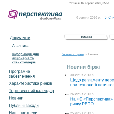
п'ятниця, 07 серпня 2026, 05:51
До Сп
4 серпня 2026 р.
відсоткова електронна 
Зі Сп
6 серпня 2026 р.
До Сп
5 серпня 2026 р.
UA4000239099)
Зі сп
5 серпня 2026 р.
Новини
Документи
UA4000232607)
До ув
5 серпня 2026 р.
Аналітика
Інформація для
До Сп
4 серпня 2026 р.
Головна сторінка
Новини
>
акціонерів та
відсоткова електронна 
стейкхолдерів
Зі Сп
6 серпня 2026 р.
Новини біржі
Програмне
30 квітня 2013 р.
забезпечення
Щодо регламенту перека
Характеристика pинків
при технології нетинг
Торговельний календар
26 квітня 2013 р.
Новини
На ФБ «Перспектива» 
ринку РЕПО
Публічні заходи
Наші партнери
25 квітня 2013 р.