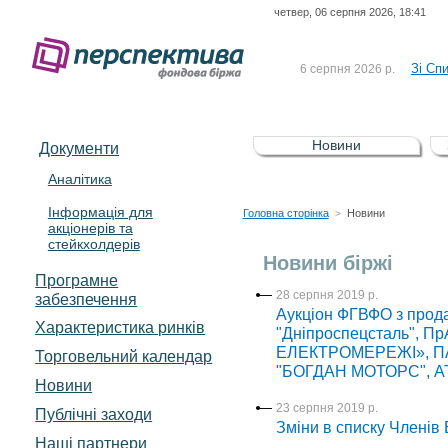
четвер, 06 серпня 2026, 18:41
До Сп
4 серпня 2026 р.
відсоткова електронна 
Зі Сп
6 серпня 2026 р.
До Сп
5 серпня 2026 р.
UA4000239099)
Зі сп
5 серпня 2026 р.
Новини
Документи
UA4000232607)
До ув
5 серпня 2026 р.
Аналітика
Інформація для
До Сп
4 серпня 2026 р.
Головна сторінка
Новини
>
акціонерів та
відсоткова електронна 
стейкхолдерів
Зі Сп
6 серпня 2026 р.
Новини біржі
Програмне
28 серпня 2019 р.
забезпечення
Аукціон ФГВФО з прод
Характеристика pинків
"Дніпроспецсталь", Пр
ЕЛЕКТРОМЕРЕЖІ», ПАТ
Торговельний календар
"БОГДАН МОТОРС", АТ
Новини
23 серпня 2019 р.
Публічні заходи
Зміни в списку Членів Б
Наші партнери