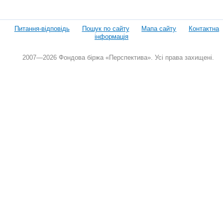
Питання-відповідь
Пошук по сайту
Мапа сайту
Контактна
інформація
2007—2026 Фондова біржа «Перспектива». Усі права захищені.