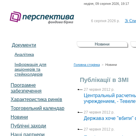
неділя, 09 серпня 2026, 19:17
До Сп
4 серпня 2026 р.
відсоткова електронна 
Зі Сп
6 серпня 2026 р.
До Сп
5 серпня 2026 р.
UA4000239099)
Зі сп
5 серпня 2026 р.
Новини
Документи
UA4000232607)
До ув
5 серпня 2026 р.
Аналітика
Інформація для
До Сп
4 серпня 2026 р.
Головна сторінка
Новини
>
акціонерів та
відсоткова електронна 
стейкхолдерів
Зі Сп
6 серпня 2026 р.
Публікації в ЗМІ
Програмне
27 червня 2012 р.
забезпечення
Центральный расчетны
Характеристика pинків
учреждением, - Тевеле
Торговельний календар
27 червня 2012 р.
Новини
Держава хоче "вбити"
Публічні заходи
27 червня 2012 р.
Наші партнери