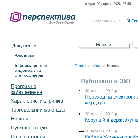
неділя, 09 серпня 2026, 06:59
До Сп
4 серпня 2026 р.
відсоткова електронна 
Зі Сп
6 серпня 2026 р.
До Сп
5 серпня 2026 р.
UA4000239099)
Зі сп
5 серпня 2026 р.
Новини
Документи
UA4000232607)
До ув
5 серпня 2026 р.
Аналітика
Інформація для
До Сп
4 серпня 2026 р.
Головна сторінка
Новини
>
акціонерів та
відсоткова електронна 
стейкхолдерів
Зі Сп
6 серпня 2026 р.
Публікації в ЗМІ
Програмне
30 вересня 2011 р.
забезпечення
Переход на электронну
Характеристика pинків
млрд грн
Торговельний календар
30 вересня 2011 р.
Новини
Корупційні держзакупів
Публічні заходи
30 вересня 2011 р.
Наші партнери
Кабмин Украины одобри